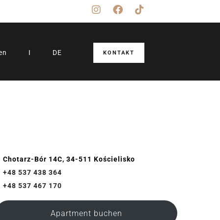
en
I
DE
KONTAKT
Chotarz-Bór 14C, 34-511 Kościelisko
+48 537 438 364
+48 537 467 170
Apartment buchen